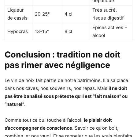
hépatique
Liqueur
Très sucré,
20-25°
4 cl
de cassis
risque digestif
Épices actives +
Hypocras
13-15°
8 cl
alcool
Conclusion : tradition ne doit
pas rimer avec négligence
Le vin de noix fait partie de notre patrimoine. Il a sa place
dans nos caves, nos souvenirs, nos repas. Mais
il ne doit
pas être banalisé sous prétexte qu’il est “fait maison” ou
“naturel”
.
Comme tout ce qui touche à l’alcool,
le plaisir doit
s’accompagner de conscience
. Savoir ce qu’on boit,
combien, et pourquoi. Et se rappeler que les vrais bienfaits