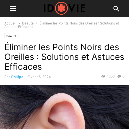
Accueil
Beauté
Éliminer les Points Noirs des Oreilles : Solutions et
Astuces Efficaces
Beauté
Éliminer les Points Noirs des
Oreilles : Solutions et Astuces
Efficaces
1858
0
Par
Phillipe
-
février 6, 2024