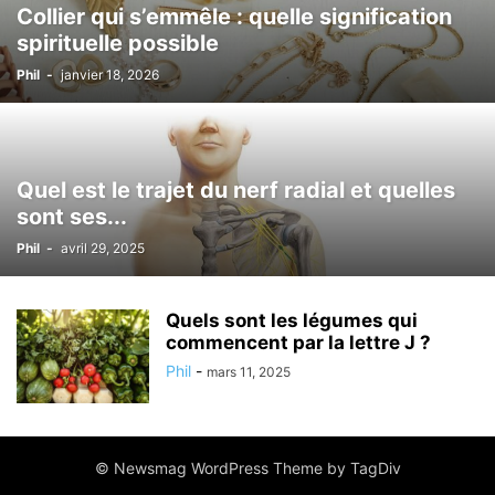
Collier qui s’emmêle : quelle signification
spirituelle possible
Phil
-
janvier 18, 2026
Quel est le trajet du nerf radial et quelles
sont ses...
Phil
-
avril 29, 2025
Quels sont les légumes qui
commencent par la lettre J ?
Phil
-
mars 11, 2025
© Newsmag WordPress Theme by TagDiv