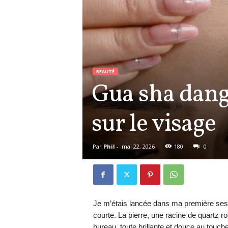
BEAUTÉ
Gua sha dange
sur le visage
Par
Phil
-
mai 22, 2026
180
0
Je m’étais lancée dans ma première sess
courte. La pierre, une racine de quartz ro
bureau, toute brillante et douce au touc