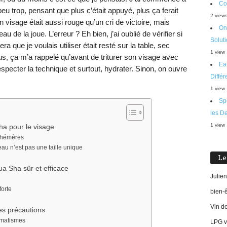
Co
 trop, pensant que plus c’était appuyé, plus ça ferait
2 view
n visage était aussi rouge qu’un cri de victoire, mais
On
 de la joue. L’erreur ? Eh bien, j’ai oublié de vérifier si
Soluti
ra que je voulais utiliser était resté sur la table, sec
1 view
, ça m’a rappelé qu’avant de triturer son visage avec
Ea
respecter la technique et surtout, hydrater. Sinon, on ouvre
Diffé
1 view
Sp
les D
1 view
Sha pour le visage
éphémères
eau n’est pas une taille unique
Le
ua Sha sûr et efficace
Julien
forte
bien-
Vin d
les précautions
umatismes
LPG vi