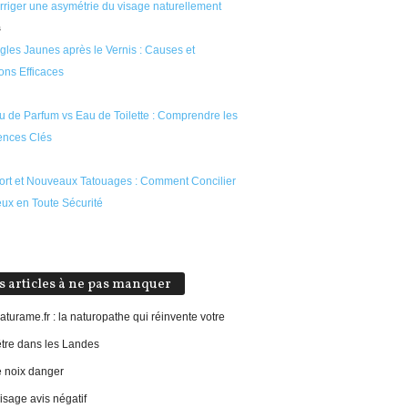
rriger une asymétrie du visage naturellement
s
gles Jaunes après le Vernis : Causes et
ons Efficaces
u de Parfum vs Eau de Toilette : Comprendre les
rences Clés
ort et Nouveaux Tatouages : Comment Concilier
eux en Toute Sécurité
s articles à ne pas manquer
aturame.fr : la naturopathe qui réinvente votre
être dans les Landes
e noix danger
sage avis négatif