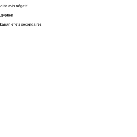
life avis négatif
Égyptien
 ikarian effets secondaires