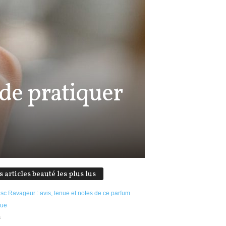
de pratiquer
s articles beauté les plus lus
sc Ravageur : avis, tenue et notes de ce parfum
que
s