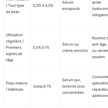
Sérum
acide
/ Tout type
0,3% à 0,5%
encapsulé
hyaluron
de peau
obligatoi
Utilisation
Routine 
régulière /
Sérum ou
anti-âge,
Premiers
0,5% à 1%
crème enrichis
ou céram
signes de
soutien
l’âge
Consulta
Sérum pur,
Peau mature
spécialis
Jusqu’à 1%
textures plus
/ Habituée
réparate
concentrées
additionn