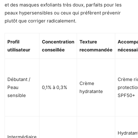
et des masques exfoliants très doux, parfaits pour les
peaux hypersensibles ou ceux qui préfèrent prévenir
plutôt que corriger radicalement.
Profil
Concentration
Texture
Accomp
utilisateur
conseillée
recommandée
nécessai
Débutant /
Crème ri
Crème
Peau
0,1% à 0,3%
protectio
hydratante
sensible
SPF50+
Hydratan
Intermédiaire