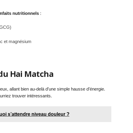
nfaits nutritionnels
:
’EGCG)
inc et magnésium
 du Hai Matcha
x, allant bien au-delà d’une simple hausse d’énergie.
rriez trouver intéressants.
quoi s’attendre niveau douleur ?