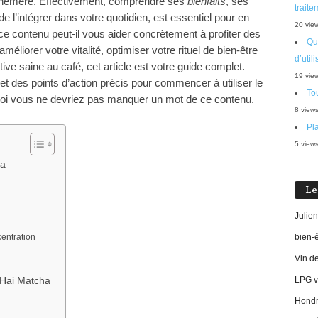
phémère. Effectivement, comprendre ses
bienfaits
, ses
traite
e l’intégrer dans votre quotidien, est essentiel pour en
20 vie
e contenu peut-il vous aider concrètement à profiter des
Que
méliorer votre vitalité, optimiser votre rituel de bien-être
d’util
ive saine au café, cet article est votre guide complet.
19 vie
et des points d’action précis pour commencer à utiliser le
Tou
uoi vous ne devriez pas manquer un mot de ce contenu.
8 view
Pla
5 view
ha
Le
Julien
centration
bien-
Vin d
LPG vi
Hai Matcha
Hondro