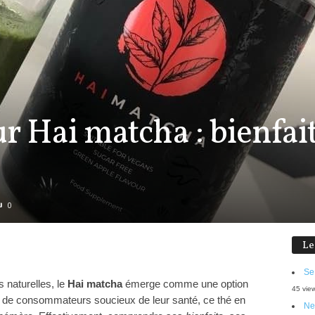
ur Hai matcha : bienfait
0
Le
Se
 naturelles, le
Hai matcha
émerge comme une option
45 vie
e de consommateurs soucieux de leur santé, ce thé en
Ne