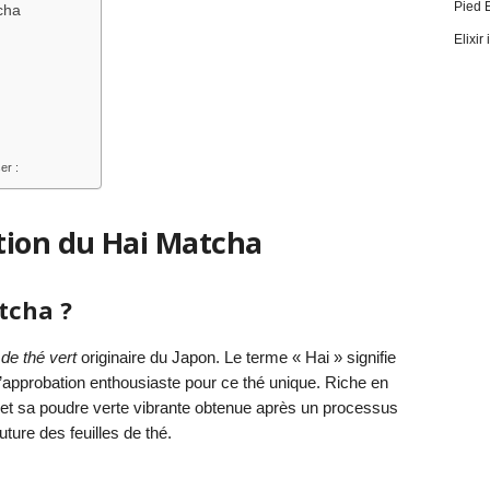
Pied 
cha
Elixir
er :
tion du Hai Matcha
tcha ?
de thé vert
originaire du Japon. Le terme « Hai » signifie
 l’approbation enthousiaste pour ce thé unique. Riche en
se et sa poudre verte vibrante obtenue après un processus
ture des feuilles de thé.