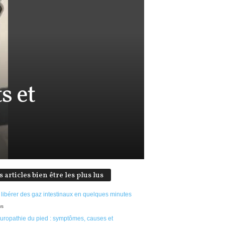
s et
s articles bien être les plus lus
 libérer des gaz intestinaux en quelques minutes
ws
uropathie du pied : symptômes, causes et