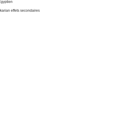
Égyptien
 ikarian effets secondaires