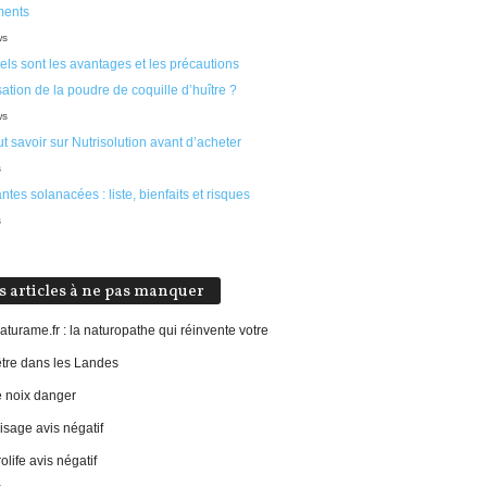
ments
ws
ls sont les avantages et les précautions
isation de la poudre de coquille d’huître ?
ws
t savoir sur Nutrisolution avant d’acheter
s
ntes solanacées : liste, bienfaits et risques
s
s articles à ne pas manquer
aturame.fr : la naturopathe qui réinvente votre
être dans les Landes
e noix danger
sage avis négatif
life avis négatif