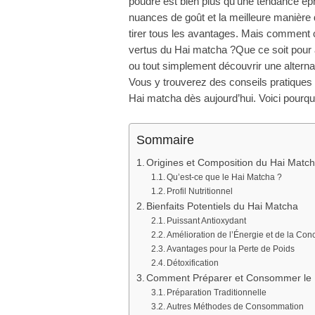
poudre est bien plus qu’une tendance é
nuances de goût et la meilleure manière d
tirer tous les avantages. Mais comment c
vertus du Hai matcha ?
Que ce soit pour a
ou tout simplement découvrir une alternat
Vous y trouverez des conseils pratiques 
Hai matcha dès aujourd’hui. Voici pourq
Sommaire
Origines et Composition du Hai Matc
Qu’est-ce que le Hai Matcha ?
Profil Nutritionnel
Bienfaits Potentiels du Hai Matcha
Puissant Antioxydant
Amélioration de l’Énergie et de la Con
Avantages pour la Perte de Poids
Détoxification
Comment Préparer et Consommer le 
Préparation Traditionnelle
Autres Méthodes de Consommation