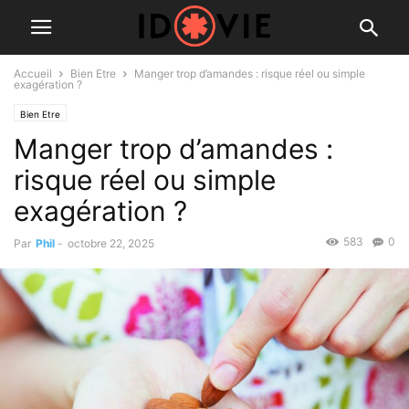
Accueil
Bien Etre
Manger trop d’amandes : risque réel ou simple
exagération ?
Bien Etre
Manger trop d’amandes :
risque réel ou simple
exagération ?
583
0
Par
Phil
-
octobre 22, 2025