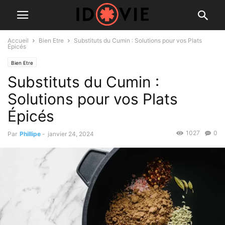
Accueil
Bien Etre
Substituts du Cumin : Solutions pour vos Plats
Épicés
Bien Etre
Substituts du Cumin :
Solutions pour vos Plats
Épicés
1027
0
Par
Phillipe
-
janvier 24, 2024