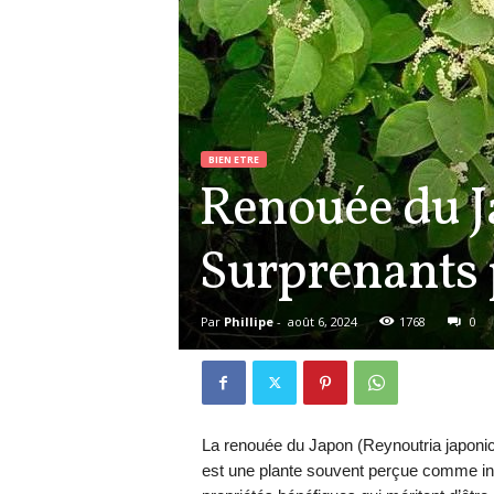
BIEN ETRE
Renouée du J
Surprenants 
Par
Phillipe
-
août 6, 2024
1768
0
La renouée du Japon (Reynoutria japonic
est une plante souvent perçue comme i