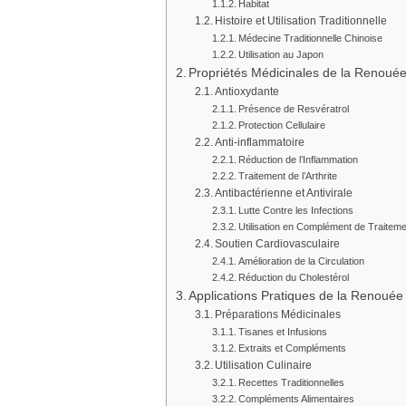
Habitat
Histoire et Utilisation Traditionnelle
Médecine Traditionnelle Chinoise
Utilisation au Japon
Propriétés Médicinales de la Renoué
Antioxydante
Présence de Resvératrol
Protection Cellulaire
Anti-inflammatoire
Réduction de l’Inflammation
Traitement de l’Arthrite
Antibactérienne et Antivirale
Lutte Contre les Infections
Utilisation en Complément de Traitem
Soutien Cardiovasculaire
Amélioration de la Circulation
Réduction du Cholestérol
Applications Pratiques de la Renoué
Préparations Médicinales
Tisanes et Infusions
Extraits et Compléments
Utilisation Culinaire
Recettes Traditionnelles
Compléments Alimentaires