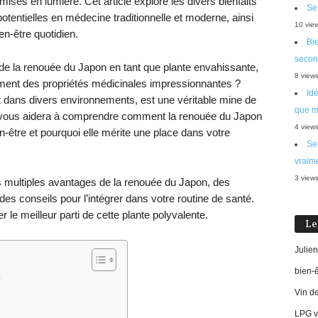
mises en lumière. Cet article explore les divers bienfaits
Se
potentielles en médecine traditionnelle et moderne, ainsi
10 vie
en-être quotidien.
Bie
secon
e la renouée du Japon en tant que plante envahissante,
8 view
ment des propriétés médicinales impressionnantes ?
Id
 dans divers environnements, est une véritable mine de
que m
llé vous aidera à comprendre comment la renouée du Japon
4 view
en-être et pourquoi elle mérite une place dans votre
Sen
vraim
3 view
es multiples avantages de la renouée du Japon, des
 des conseils pour l’intégrer dans votre routine de santé.
 le meilleur parti de cette plante polyvalente.
Le
Julien
bien-
?
Vin d
LPG vi