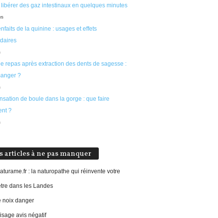
 libérer des gaz intestinaux en quelques minutes
ws
nfaits de la quinine : usages et effets
daires
s
ée repas après extraction des dents de sagesse :
anger ?
s
sation de boule dans la gorge : que faire
ent ?
s
s articles à ne pas manquer
aturame.fr : la naturopathe qui réinvente votre
être dans les Landes
e noix danger
sage avis négatif