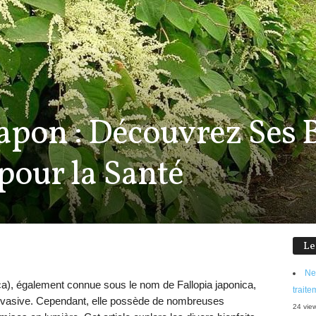
apon : Découvrez Ses B
pour la Santé
Le
Ne
a), également connue sous le nom de Fallopia japonica,
traite
nvasive. Cependant, elle possède de nombreuses
24 vie