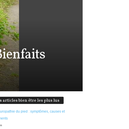
ienfaits
s articles bien être les plus lus
uropathie du pied : symptômes, causes et
ments
ws