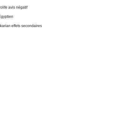
life avis négatif
Égyptien
 ikarian effets secondaires