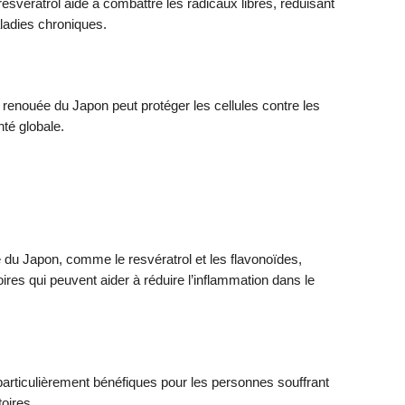
 resvératrol aide à combattre les radicaux libres, réduisant
aladies chroniques.
 renouée du Japon peut protéger les cellules contre les
té globale.
u Japon, comme le resvératrol et les flavonoïdes,
res qui peuvent aider à réduire l’inflammation dans le
particulièrement bénéfiques pour les personnes souffrant
toires.