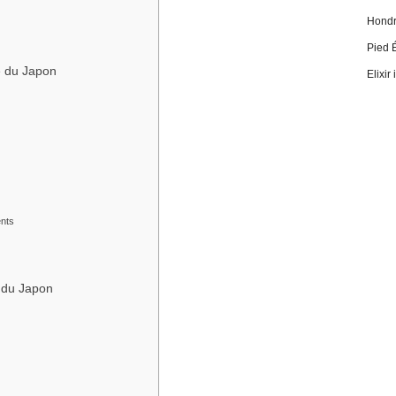
Hondro
Pied 
e du Japon
Elixir
ents
e du Japon