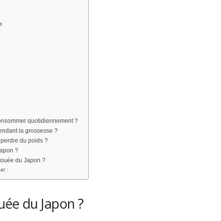
es
 consommer quotidiennement ?
pendant la grossesse ?
 perdre du poids ?
Japon ?
nouée du Japon ?
er :
uée du Japon ?