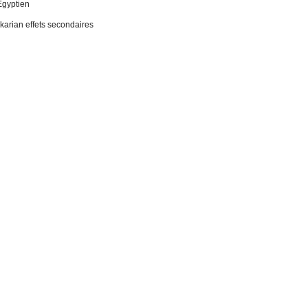
Égyptien
 ikarian effets secondaires