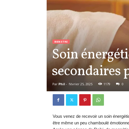
BIEN ETRE
Soin énergétiq
secondaires p
Par
Phil
-
février 25, 2025
1179
0
Vous venez de recevoir un soin énergéti
être même un peu chamboulé émotionnelle