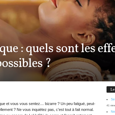
ue : quels sont les eff
ossibles ?
Le
Se
que et vous vous sentez… bizarre ? Un peu fatigué, peut-
41 vie
ment ? Ne vous inquiétez pas, c’est tout à fait normal.
Ne