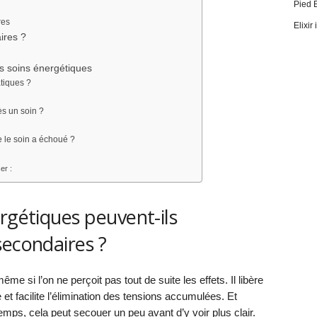
Pied 
res
Elixir
ires ?
es soins énergétiques
atiques ?
ès un soin ?
ue le soin a échoué ?
er :
rgétiques peuvent-ils
secondaires ?
me si l’on ne perçoit pas tout de suite les effets. Il libère
e et facilite l’élimination des tensions accumulées. Et
s, cela peut secouer un peu avant d’y voir plus clair.