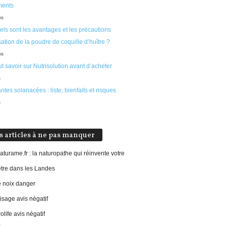
ments
ws
ls sont les avantages et les précautions
isation de la poudre de coquille d’huître ?
ws
t savoir sur Nutrisolution avant d’acheter
s
ntes solanacées : liste, bienfaits et risques
s
s articles à ne pas manquer
aturame.fr : la naturopathe qui réinvente votre
être dans les Landes
e noix danger
sage avis négatif
life avis négatif