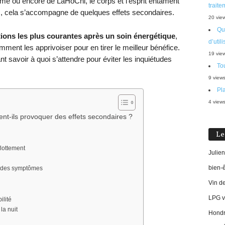
e ou encore de LaHoChi, le corps et l’esprit entament
traite
is, cela s’accompagne de quelques effets secondaires.
20 vie
Que
tions les plus courantes après un soin énergétique
,
d’util
mment les apprivoiser pour en tirer le meilleur bénéfice.
19 vie
 savoir à quoi s’attendre pour éviter les inquiétudes
Tou
9 view
Pla
4 view
nt-ils provoquer des effets secondaires ?
Le
flottement
Julien
bien-
n des symptômes
Vin d
LPG vi
lité
la nuit
Hondro