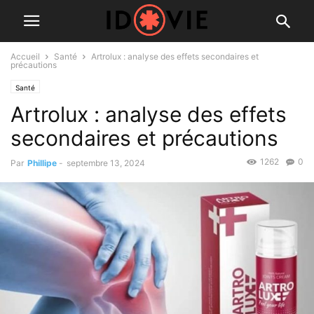
Accueil
Santé
Artrolux : analyse des effets secondaires et
précautions
Santé
Artrolux : analyse des effets
secondaires et précautions
1262
0
Par
Phillipe
-
septembre 13, 2024