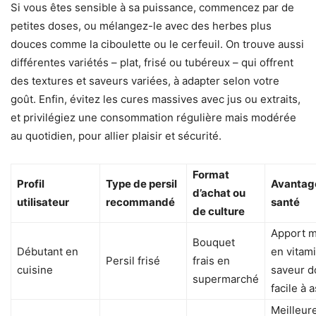
Si vous êtes sensible à sa puissance, commencez par de
petites doses, ou mélangez-le avec des herbes plus
douces comme la ciboulette ou le cerfeuil. On trouve aussi
différentes variétés – plat, frisé ou tubéreux – qui offrent
des textures et saveurs variées, à adapter selon votre
goût. Enfin, évitez les cures massives avec jus ou extraits,
et privilégiez une consommation régulière mais modérée
au quotidien, pour allier plaisir et sécurité.
Format
Profil
Type de persil
Avantag
d’achat ou
utilisateur
recommandé
santé
de culture
Apport 
Bouquet
Débutant en
en vitam
Persil frisé
frais en
cuisine
saveur d
supermarché
facile à 
Meilleur