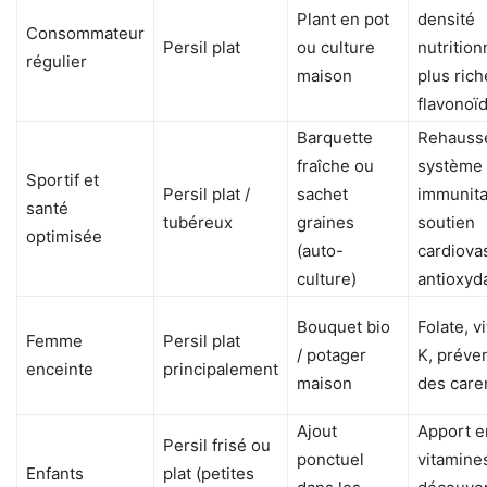
Plant en pot
densité
Consommateur
Persil plat
ou culture
nutrition
régulier
maison
plus rich
flavonoï
Barquette
Rehausse
fraîche ou
système
Sportif et
Persil plat /
sachet
immunita
santé
tubéreux
graines
soutien
optimisée
(auto-
cardiovas
culture)
antioxyd
Bouquet bio
Folate, v
Femme
Persil plat
/ potager
K, préve
enceinte
principalement
maison
des care
Ajout
Apport e
Persil frisé ou
ponctuel
vitamine
Enfants
plat (petites