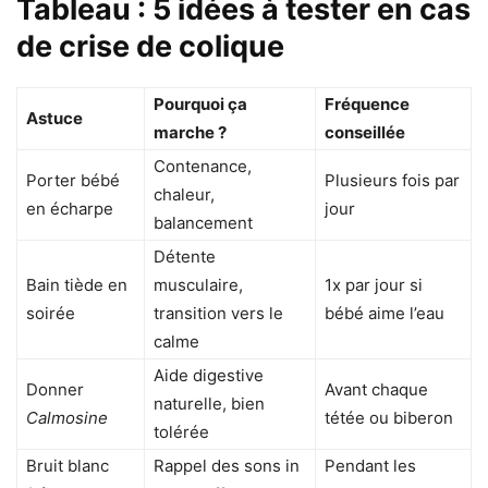
Tableau : 5 idées à tester en cas
de crise de colique
Pourquoi ça
Fréquence
Astuce
marche ?
conseillée
Contenance,
Porter bébé
Plusieurs fois par
chaleur,
en écharpe
jour
balancement
Détente
Bain tiède en
musculaire,
1x par jour si
soirée
transition vers le
bébé aime l’eau
calme
Aide digestive
Donner
Avant chaque
naturelle, bien
Calmosine
tétée ou biberon
tolérée
Bruit blanc
Rappel des sons in
Pendant les