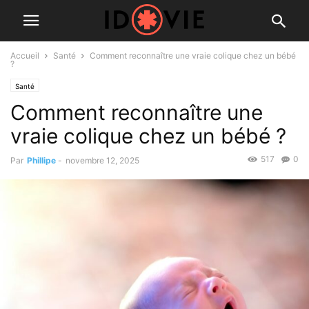
Accueil
Santé
Comment reconnaître une vraie colique chez un bébé
?
Santé
Comment reconnaître une
vraie colique chez un bébé ?
517
0
Par
Phillipe
-
novembre 12, 2025