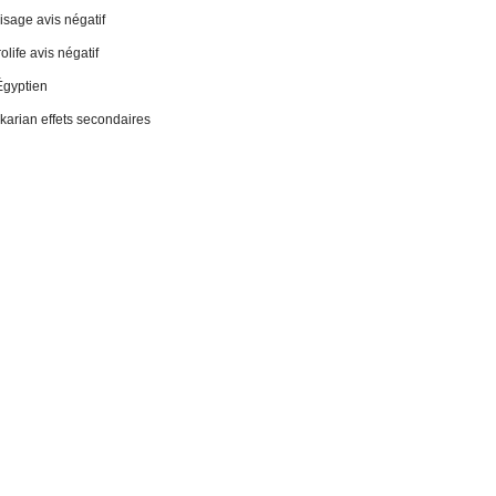
sage avis négatif
life avis négatif
Égyptien
 ikarian effets secondaires