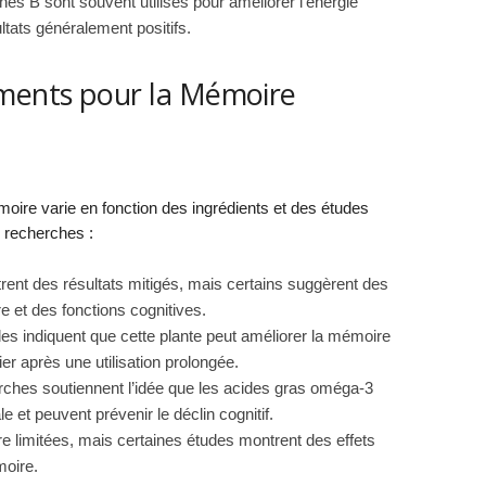
s B sont souvent utilisés pour améliorer l’énergie
tats généralement positifs.
éments pour la Mémoire
oire varie en fonction des ingrédients et des études
s recherches :
ent des résultats mitigés, mais certains suggèrent des
 et des fonctions cognitives.
des indiquent que cette plante peut améliorer la mémoire
ier après une utilisation prolongée.
hes soutiennent l’idée que les acides gras oméga-3
e et peuvent prévenir le déclin cognitif.
e limitées, mais certaines études montrent des effets
moire.