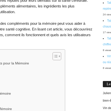
els réputés pour leurs bienfaits sur la santé cérébrale.
Tab
mpléments alimentaires, les ingrédients les plus
repère
tilisation.
24 vie
Typ
s des compléments pour la mémoire peut vous aider à
chaus
tre santé cognitive. En lisant cet article, vous découvrirez
17 vie
, comment ils fonctionnent et quels avis les utilisateurs
Tab
chiffr
8 view
Vi
ou réa
ts pour la Mémoire
8 view
Le
Julien
Mémoire
bien-
Vin d
 Mémoire