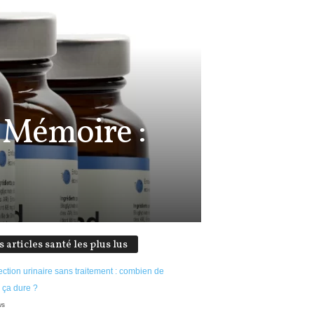
 Mémoire :
s articles santé les plus lus
ection urinaire sans traitement : combien de
 ça dure ?
ws