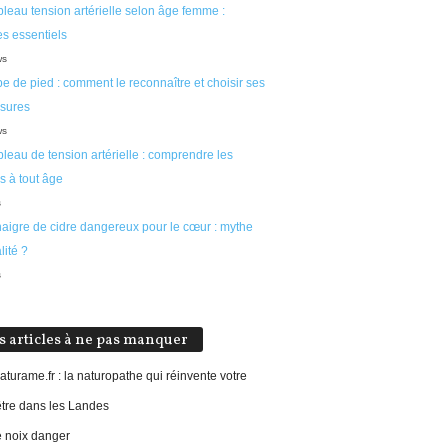
leau tension artérielle selon âge femme :
s essentiels
ws
e de pied : comment le reconnaître et choisir ses
sures
ws
leau de tension artérielle : comprendre les
es à tout âge
s
naigre de cidre dangereux pour le cœur : mythe
lité ?
s
s articles à ne pas manquer
aturame.fr : la naturopathe qui réinvente votre
être dans les Landes
e noix danger