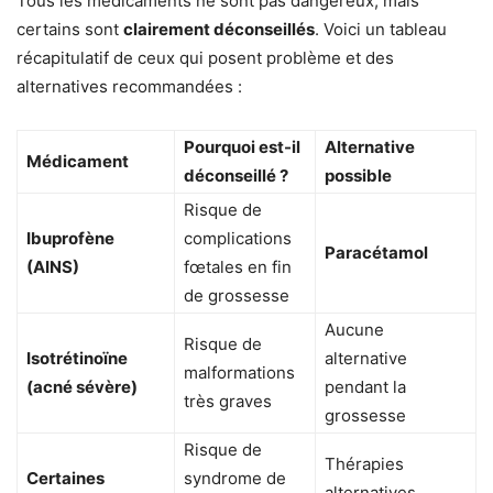
Tous les médicaments ne sont pas dangereux, mais
certains sont
clairement déconseillés
. Voici un tableau
récapitulatif de ceux qui posent problème et des
alternatives recommandées :
Pourquoi est-il
Alternative
Médicament
déconseillé ?
possible
Risque de
Ibuprofène
complications
Paracétamol
(AINS)
fœtales en fin
de grossesse
Aucune
Risque de
Isotrétinoïne
alternative
malformations
(acné sévère)
pendant la
très graves
grossesse
Risque de
Thérapies
Certaines
syndrome de
alternatives,