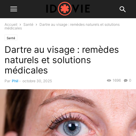
Accueil
Santé
Dartre au visage : remèdes naturels et solutions
médicales
Santé
Dartre au visage : remèdes
naturels et solutions
médicales
1696
0
Par
Phil
-
octobre 30, 2025