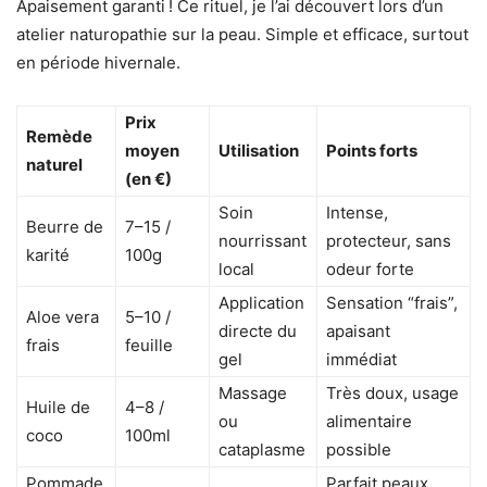
Apaisement garanti ! Ce rituel, je l’ai découvert lors d’un
atelier naturopathie sur la peau. Simple et efficace, surtout
en période hivernale.
Prix
Remède
moyen
Utilisation
Points forts
naturel
(en €)
Soin
Intense,
Beurre de
7–15 /
nourrissant
protecteur, sans
karité
100g
local
odeur forte
Application
Sensation “frais”,
Aloe vera
5–10 /
directe du
apaisant
frais
feuille
gel
immédiat
Massage
Très doux, usage
Huile de
4–8 /
ou
alimentaire
coco
100ml
cataplasme
possible
Pommade
Parfait peaux