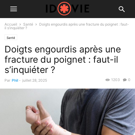
Accueil
Santé
Doigts engourdis après une fracture du poignet : faut-
il s’inquiéter ?
Santé
Doigts engourdis après une
fracture du poignet : faut-il
s’inquiéter ?
1203
0
Par
Phil
-
juillet 28, 2025