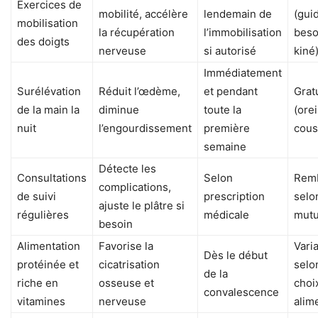
Exercices de
mobilité, accélère
lendemain de
(gui
mobilisation
la récupération
l’immobilisation
beso
des doigts
nerveuse
si autorisé
kiné
Immédiatement
Surélévation
Réduit l’œdème,
et pendant
Grat
de la main la
diminue
toute la
(orei
nuit
l’engourdissement
première
cous
semaine
Détecte les
Consultations
Selon
Rem
complications,
de suivi
prescription
selo
ajuste le plâtre si
régulières
médicale
mutu
besoin
Alimentation
Favorise la
Vari
Dès le début
protéinée et
cicatrisation
selo
de la
riche en
osseuse et
choi
convalescence
vitamines
nerveuse
alim