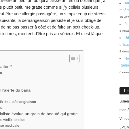
tre un peu fort ou qui a laissé un résidu collant que j’ai
Tab
rs plutôt petit, me gratte comme si j’y collais plusieurs
repère
peut-être une allergie passagère, un simple coup de stress
16 vie
 suivante, la démangeaison persiste et je suis obligé de
Fro
 de ne pas passer à côté et de faire un petit check-up,
8 view
nfimes, méritent d’être pris au sérieux. Et c’est là que
Uri
effica
8 view
No
Radio
atter ?
on
6 view
s
 l’alerte du banal
Le
Julien
delà de la démangeaison
es
bien-
liste évalue un grain de beauté qui gratte
Vin d
e vérité absolue
tise médicale
LPG vi