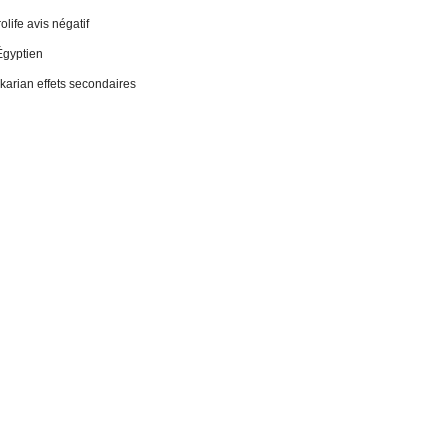
life avis négatif
Égyptien
 ikarian effets secondaires