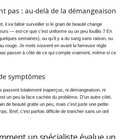
nt pas : au-delà de la démangeaison
 il va falloir surveiller si le grain de beauté change
eurs — est-ce que c’est uniforme ou un peu fouillis ? En
quelques semaines), ou qu’il y a du sang sans raison, ou
peau rouge. Je mets souvent en avant la fameuse règle
pas passer à côté de ce qui compte vraiment, même si ce
e de symptômes
s passent totalement inaperçus, ni démangeaison, ni
C’est un peu la face cachée du problème. D’un autre côté,
ain de beauté gratte un peu, mais c’est juste une petite
mps. Bref, c’est parfois difficile de trancher sans un œil
omment un spécialiste évalue un