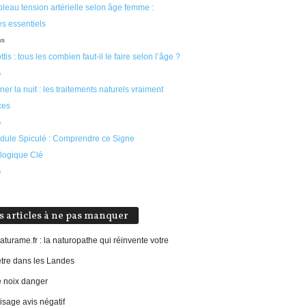
leau tension artérielle selon âge femme :
s essentiels
ws
ttis : tous les combien faut-il le faire selon l’âge ?
s
ner la nuit : les traitements naturels vraiment
ces
s
dule Spiculé : Comprendre ce Signe
logique Clé
s
s articles à ne pas manquer
aturame.fr : la naturopathe qui réinvente votre
être dans les Landes
e noix danger
sage avis négatif