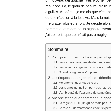
un nouveau gel douche Yves Rocher, peut-ê
mal rincé. Là, le grain de beauté, d’ailleu
aiguilles. Au début, je me dis que c’est 
ou une réaction à la lessive. Mais la nuit
me gratter plusieurs fois. Je décide alors
parce que tous ces petits signaux, même i
j’ai compris que ce n’était pas à négliger.
Sommaire
Pourquoi un grain de beauté peut-il gr
Les causes bénignes de démangeais
Les facteurs aggravants ou contextuel
Quand la vigilance s’impose
Les risques et dangers réels : démêler
Mélanome : quel risque réel ?
Les signes qui ne trompent pas : au-
L’ambiguïté de l’absence de symptôm
Analyse technique : comment un spécia
La règle ABCDE, un guide mais pas un
Le rôle du dermatoscope et de l’exper