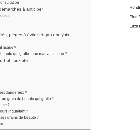
consultation
Hondro
 démarches à anticiper
sociés
Pied 
Elixir
tés, pièges à éviter et gap analysis
t risque ?
beauté qui gratte : une mauvaise idée ?
ort et l’anxiété
 est dangereux ?
un grain de beauté qui gratte ?
nome ?
jours inquiétant ?
 ses grains de beauté ?
er :