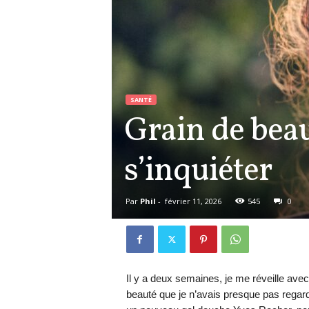
SANTÉ
Grain de beau
s’inquiéter
Par
Phil
-
février 11, 2026
545
0
Il y a deux semaines, je me réveille av
beauté que je n’avais presque pas regardé