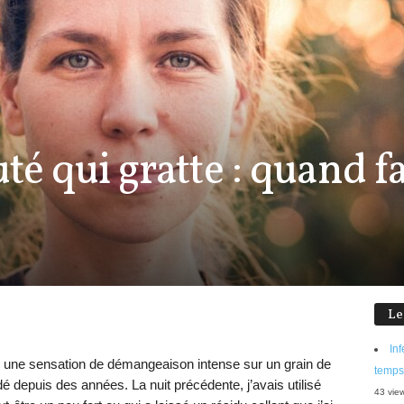
té qui gratte : quand fa
Le
Inf
ec une sensation de démangeaison intense sur un grain de
temps
 depuis des années. La nuit précédente, j’avais utilisé
43 vie