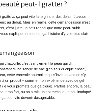
eauté peut-il gratter ?
gratte », ça peut vite faire grincer des dents. J’avoue
eux au début. Mais en réalité, cette démangeaison n’est
t, c’est juste un petit rappel que notre peau subit
us explique un peu tout ça, histoire d’y voir plus clair
démangeaison
ui chatouille, c’est simplement la peau qui dit
 constant d’une sangle de sac (j’en sais quelque chose,
ur, cette ennemie sournoise qui s’invite quand on s’y
rgie à un produit – comme mon expérience avec ce gel
 (je vous promets que ça pique). Parfois encore, la peau
n peu trop fort, ou on a mis un cosmétique un peu inadapté.
 ça peut vite devenir désagréable.
ou contextuels