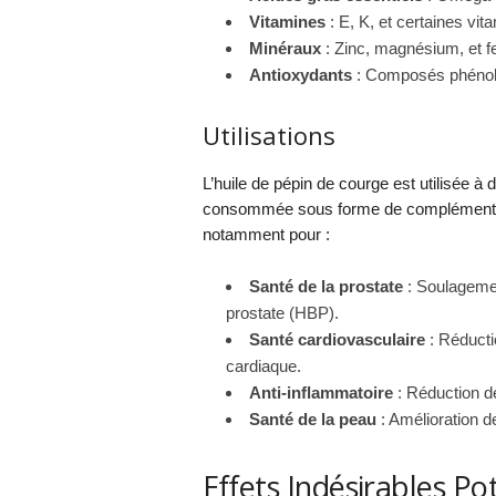
Vitamines
: E, K, et certaines vi
Minéraux
: Zinc, magnésium, et fe
Antioxydants
: Composés phénoli
Utilisations
L’huile de pépin de courge est utilisée à 
consommée sous forme de complément ali
notamment pour :
Santé de la prostate
: Soulagemen
prostate (HBP).
Santé cardiovasculaire
: Réducti
cardiaque.
Anti-inflammatoire
: Réduction d
Santé de la peau
: Amélioration de 
Effets Indésirables Pot