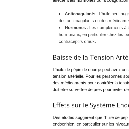
affectent les hormones ou la coagulation 
Anticoagulants
: L’huile peut aug
des anticoagulants ou des médicament
Hormones
: Les compléments à ba
hormonaux, en particulier chez les 
contraceptifs oraux.
Baisse de la Tension Artér
L’huile de pépin de courge peut avoir un e
tension artérielle. Pour les personnes so
des médicaments pour contrôler la tensio
doit être surveillée de près pour éviter d
Effets sur le Système End
Des études suggèrent que l’huile de pépi
endocrinien, en particulier sur les nivea