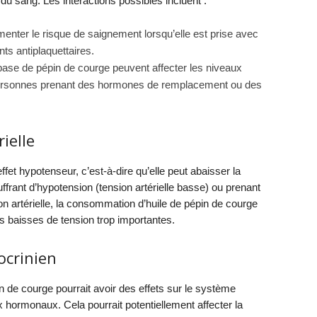
du sang. Les interactions possibles incluent :
menter le risque de saignement lorsqu’elle est prise avec
s antiplaquettaires.
se de pépin de courge peuvent affecter les niveaux
personnes prenant des hormones de remplacement ou des
ielle
ffet hypotenseur, c’est-à-dire qu’elle peut abaisser la
uffrant d’hypotension (tension artérielle basse) ou prenant
n artérielle, la consommation d’huile de pépin de courge
es baisses de tension trop importantes.
ocrinien
n de courge pourrait avoir des effets sur le système
ux hormonaux. Cela pourrait potentiellement affecter la