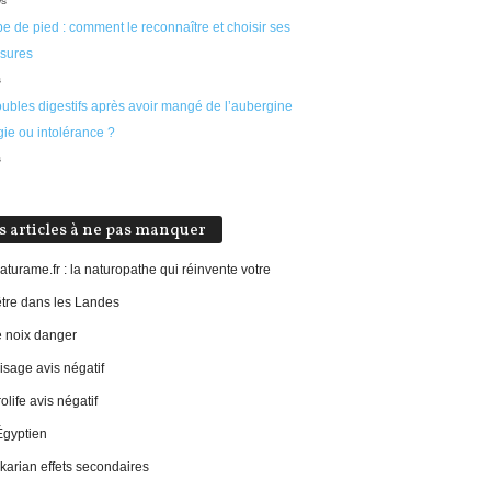
ws
e de pied : comment le reconnaître et choisir ses
sures
s
oubles digestifs après avoir mangé de l’aubergine
rgie ou intolérance ?
s
s articles à ne pas manquer
aturame.fr : la naturopathe qui réinvente votre
être dans les Landes
e noix danger
sage avis négatif
life avis négatif
Égyptien
 ikarian effets secondaires