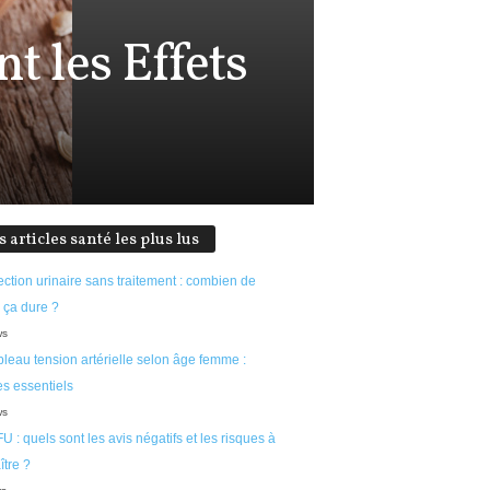
t les Effets
s articles santé les plus lus
ection urinaire sans traitement : combien de
 ça dure ?
ws
leau tension artérielle selon âge femme :
s essentiels
ws
U : quels sont les avis négatifs et les risques à
tre ?