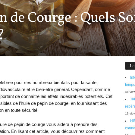
n de Courge : Quels Son
?
Le
Inf
élébrée pour ses nombreux bienfaits pour la santé,
temps
diovasculaire et le bien-être général. Cependant, comme
48 vie
portant de connaître les effets indésirables potentiels. Cet
Tab
ssibles de l’huile de pépin de courge, en fournissant des
repère
on en toute sécurité.
13 vie
HIF
huile de pépin de courge vous aidera à prendre des
connaî
ation. En lisant cet article, vous découvrirez comment