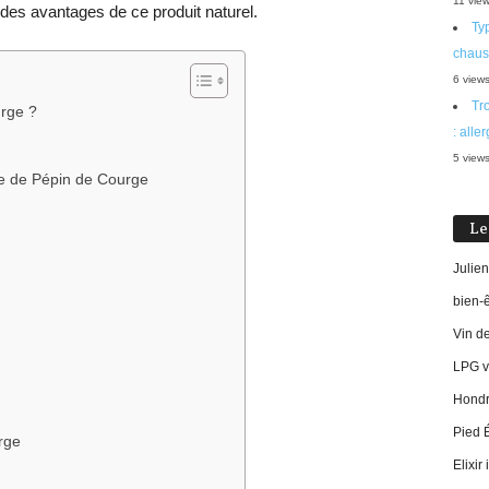
11 vie
 des avantages de ce produit naturel.
Typ
chaus
6 view
Tr
urge ?
: alle
5 view
ile de Pépin de Courge
Le
Julien
bien-
Vin d
LPG vi
Hondro
Pied 
urge
Elixir