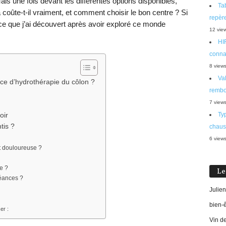
ais une fois devant les différentes options disponibles,
Tab
coûte-t-il vraiment, et comment choisir le bon centre ? Si
repère
ce que j’ai découvert après avoir exploré ce monde
12 vie
HIF
connaî
8 view
Val
nce d’hydrothérapie du côlon ?
rembo
e
7 view
Typ
oir
tis ?
chaus
6 view
st douloureuse ?
ce ?
Le
séances ?
Julien
bien-
er :
Vin d