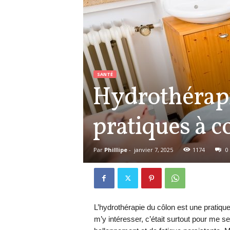
SANTÉ
Hydrothérapie
pratiques à c
Par
Phillipe
-
janvier 7, 2025
1174
0
L’hydrothérapie du côlon est une pratique 
m’y intéresser, c’était surtout pour me s