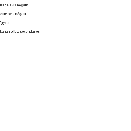
sage avis négatif
life avis négatif
Égyptien
 ikarian effets secondaires