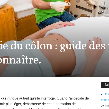
 du côlon : guide des 
onnaître.
Le
Inf
qui intrigue autant qu’elle interroge. Quand j’ai décidé de
temps
entir plus léger, débarrassé de cette sensation de
39 vie