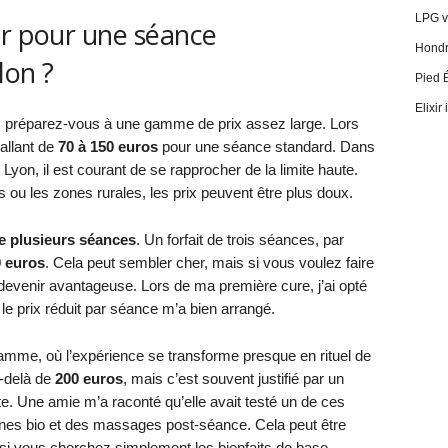
LPG vi
ir pour une séance
Hondro
lon ?
Pied 
Elixir
 préparez-vous à une gamme de prix assez large. Lors
 allant de
70 à 150 euros
pour une séance standard. Dans
Lyon, il est courant de se rapprocher de la limite haute.
ou les zones rurales, les prix peuvent être plus doux.
e plusieurs séances
. Un forfait de trois séances, par
0 euros
. Cela peut sembler cher, mais si vous voulez faire
 devenir avantageuse. Lors de ma première cure, j’ai opté
e le prix réduit par séance m’a bien arrangé.
 gamme, où l’expérience se transforme presque en rituel de
u-delà de
200 euros
, mais c’est souvent justifié par un
te. Une amie m’a raconté qu’elle avait testé un de ces
sanes bio et des massages post-séance. Cela peut être
 si vous cherchez simplement les bienfaits de base.