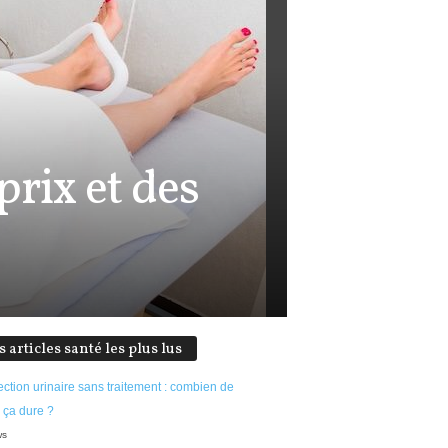
prix et des
s articles santé les plus lus
ection urinaire sans traitement : combien de
 ça dure ?
ws