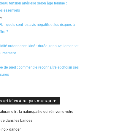
leau tension artérielle selon âge femme :
s essentiels
ws
U : quels sont les avis négatifs et les risques à
tre ?
s
idité ordonnance kiné : durée, renouvellement et
ursement
s
e de pied : comment le reconnaître et choisir ses
sures
s
s articles à ne pas manquer
aturame.fr : la naturopathe qui réinvente votre
être dans les Landes
e noix danger