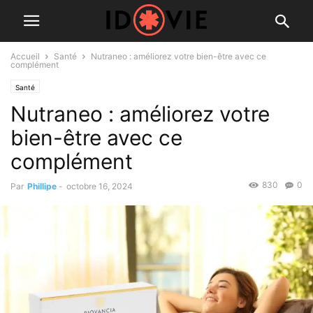
Accueil
Santé
Nutraneo : améliorez votre bien-être avec ce
complément
Santé
Nutraneo : améliorez votre
bien-être avec ce
complément
830
0
Par
Phillipe
-
octobre 16, 2024