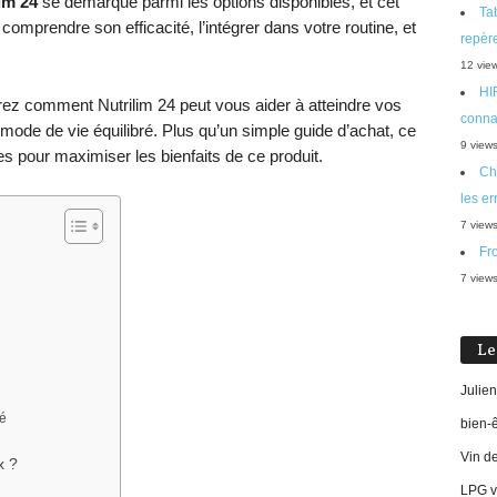
im 24
se démarque parmi les options disponibles, et cet
Tab
comprendre son efficacité, l’intégrer dans votre routine, et
repère
12 vie
HIF
rez comment Nutrilim 24 peut vous aider à atteindre vos
connaî
 mode de vie équilibré. Plus qu’un simple guide d’achat, ce
9 view
s pour maximiser les bienfaits de ce produit.
Cho
les er
7 view
Fro
7 view
Le
Julien
ré
bien-
Vin d
x ?
LPG vi