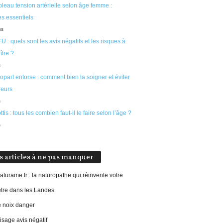
leau tension artérielle selon âge femme :
s essentiels
ws
U : quels sont les avis négatifs et les risques à
tre ?
s
part entorse : comment bien la soigner et éviter
reurs
s
ttis : tous les combien faut-il le faire selon l’âge ?
s
s articles à ne pas manquer
aturame.fr : la naturopathe qui réinvente votre
être dans les Landes
e noix danger
sage avis négatif