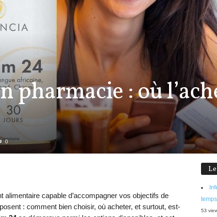
n pharmacie : où l’ach
0
Le
Inf
alimentaire capable d’accompagner vos objectifs de
temps
posent : comment bien choisir, où acheter, et surtout, est-
53 vie