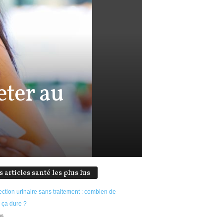
eter au
s articles santé les plus lus
ection urinaire sans traitement : combien de
 ça dure ?
ws