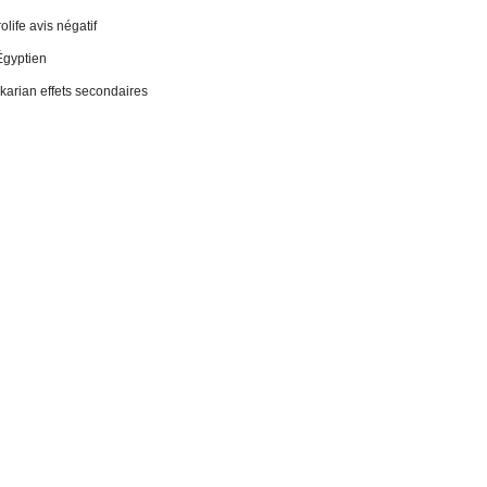
life avis négatif
Égyptien
 ikarian effets secondaires