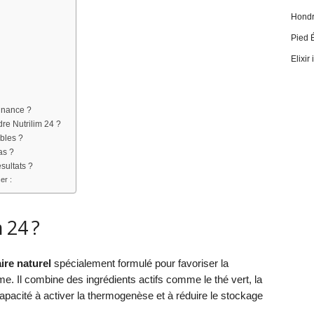
Hondro
Pied 
Elixir
onnance ?
re Nutrilim 24 ?
ibles ?
as ?
sultats ?
er :
 24 ?
re naturel
spécialement formulé pour favoriser la
me. Il combine des ingrédients actifs comme le thé vert, la
apacité à activer la thermogenèse et à réduire le stockage