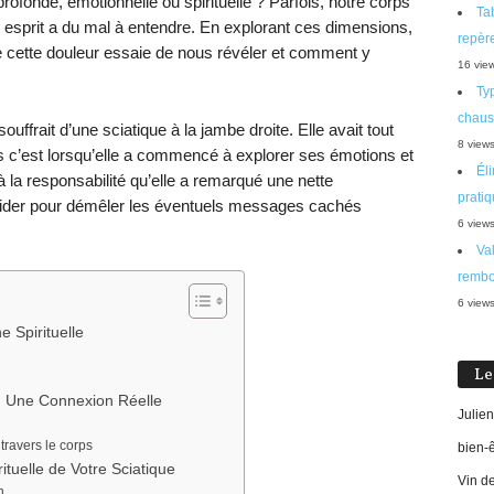
profonde, émotionnelle ou spirituelle ? Parfois, notre corps
Tab
esprit a du mal à entendre. En explorant ces dimensions,
repère
cette douleur essaie de nous révéler et comment y
16 vie
Typ
chaus
ffrait d’une sciatique à la jambe droite. Elle avait tout
8 view
 c’est lorsqu’elle a commencé à explorer ses émotions et
Éli
t à la responsabilité qu’elle a remarqué une nette
prati
 guider pour démêler les éventuels messages cachés
6 view
Val
rembo
6 view
e Spirituelle
Le
 : Une Connexion Réelle
Julien
travers le corps
bien-
ituelle de Votre Sciatique
Vin d
n