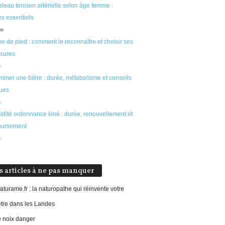
leau tension artérielle selon âge femme :
s essentiels
ws
e de pied : comment le reconnaître et choisir ses
sures
s
miner une bière : durée, métabolisme et conseils
ques
s
idité ordonnance kiné : durée, renouvellement et
ursement
s
s articles à ne pas manquer
aturame.fr : la naturopathe qui réinvente votre
être dans les Landes
e noix danger