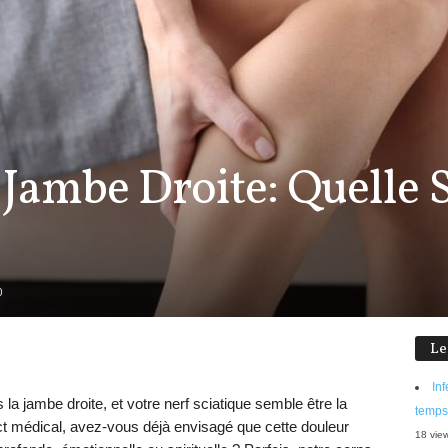
a Jambe Droite: Quelle 
0
Le
Inf
a jambe droite, et votre nerf sciatique semble être la
temps
ct médical, avez-vous déjà envisagé que cette douleur
18 vie