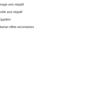
sage avis négatif
life avis négatif
Égyptien
 ikarian effets secondaires