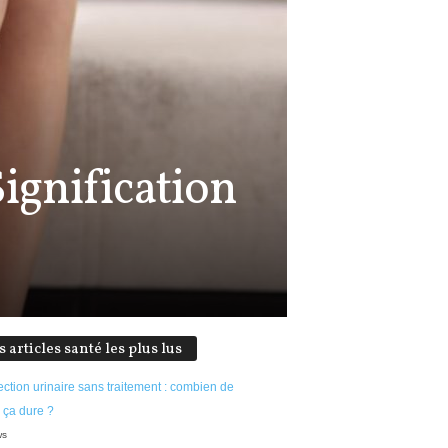
Signification
s articles santé les plus lus
ection urinaire sans traitement : combien de
 ça dure ?
ws