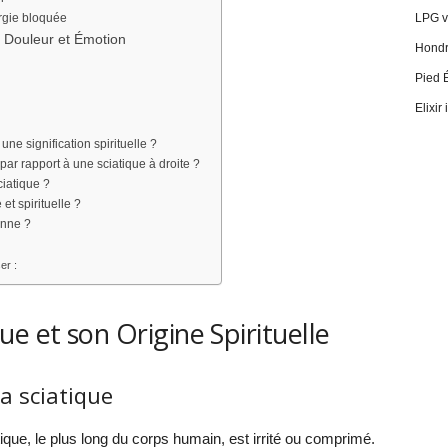
ergie bloquée
LPG vi
 Douleur et Émotion
Hondro
Pied 
Elixir
une signification spirituelle ?
par rapport à une sciatique à droite ?
ciatique ?
et spirituelle ?
enne ?
er :
e et son Origine Spirituelle
la sciatique
tique, le plus long du corps humain, est irrité ou comprimé.