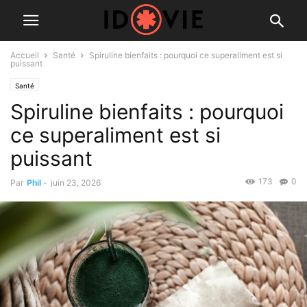
Accueil
Santé
Spiruline bienfaits : pourquoi ce superaliment est si
puissant
Santé
Spiruline bienfaits : pourquoi
ce superaliment est si
puissant
173
0
Par
Phil
-
juin 23, 2026