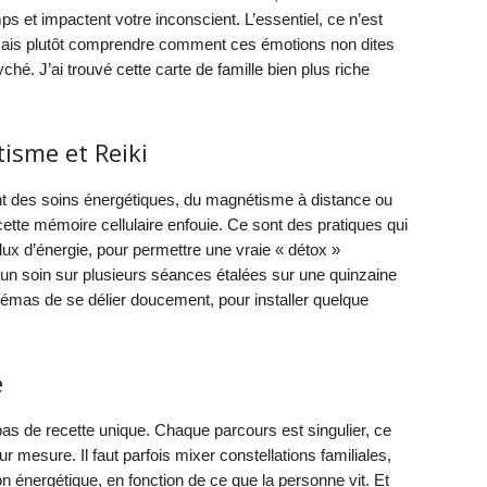
s et impactent votre inconscient. L’essentiel, ce n’est
 mais plutôt comprendre comment ces émotions non dites
ché. J’ai trouvé cette carte de famille bien plus riche
isme et Reiki
ent des soins énergétiques, du magnétisme à distance ou
cette mémoire cellulaire enfouie. Ce sont des pratiques qui
lux d’énergie, pour permettre une vraie « détox »
é un soin sur plusieurs séances étalées sur une quinzaine
hémas de se délier doucement, pour installer quelque
é
a pas de recette unique. Chaque parcours est singulier, ce
 mesure. Il faut parfois mixer constellations familiales,
n énergétique, en fonction de ce que la personne vit. Et