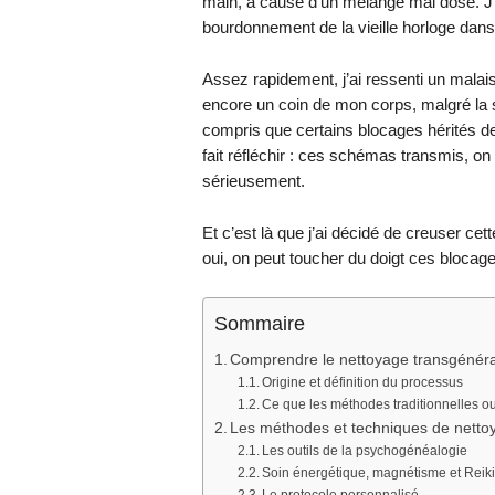
main, à cause d’un mélange mal dosé. J’
bourdonnement de la vieille horloge dans
Assez rapidement, j’ai ressenti un malai
encore un coin de mon corps, malgré la s
compris que certains blocages hérités d
fait réfléchir : ces schémas transmis, on 
sérieusement.
Et c’est là que j’ai décidé de creuser ce
oui, on peut toucher du doigt ces blocage
Sommaire
Comprendre le nettoyage transgénéra
Origine et définition du processus
Ce que les méthodes traditionnelles ou
Les méthodes et techniques de netto
Les outils de la psychogénéalogie
Soin énergétique, magnétisme et Reik