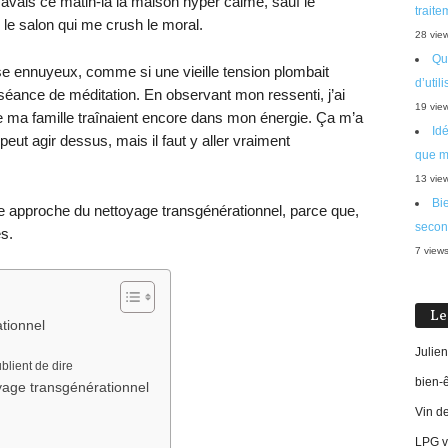
avais ce matin-là la maison hyper calme, sauf le
traite
 le salon qui me crush le moral.
28 vie
Que
se ennuyeux, comme si une vieille tension plombait
d’util
éance de méditation. En observant mon ressenti, j’ai
19 vie
e ma famille traînaient encore dans mon énergie. Ça m’a
Id
peut agir dessus, mais il faut y aller vraiment
que m
13 vie
Bie
tte approche du nettoyage transgénérationnel, parce que,
secon
s.
7 view
Le
tionnel
Julien
blient de dire
bien-
yage transgénérationnel
Vin d
i
LPG vi