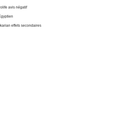
life avis négatif
Égyptien
 ikarian effets secondaires