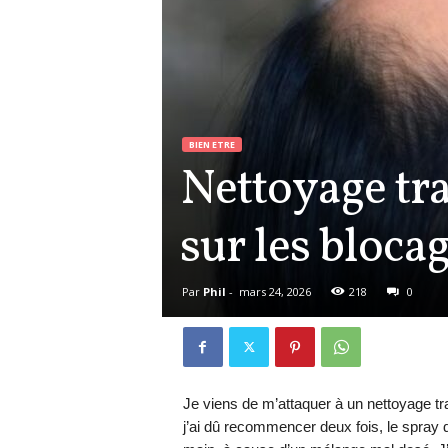
BIEN ETRE
Nettoyage tr
sur les bloca
Par
Phil
-
mars 24, 2026
218
0
Je viens de m’attaquer à un nettoyage tr
j’ai dû recommencer deux fois, le spray 