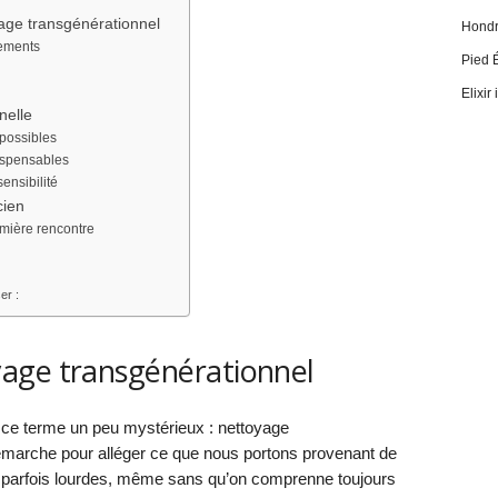
yage transgénérationnel
Hondro
ements
Pied 
Elixir
nelle
 possibles
ispensables
ensibilité
cien
emière rencontre
er :
age transgénérationnel
 ce terme un peu mystérieux : nettoyage
démarche pour alléger ce que nous portons provenant de
s parfois lourdes, même sans qu’on comprenne toujours