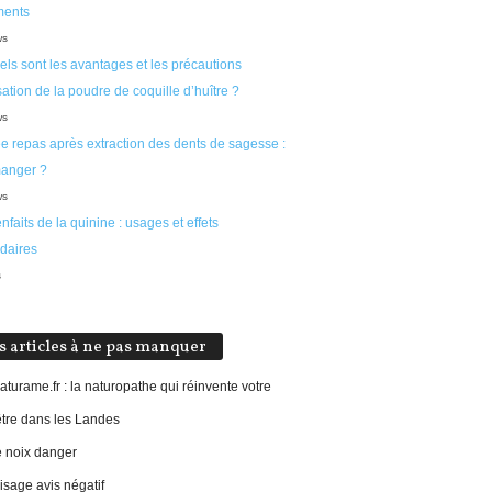
ments
ws
ls sont les avantages et les précautions
isation de la poudre de coquille d’huître ?
ws
ée repas après extraction des dents de sagesse :
anger ?
ws
nfaits de la quinine : usages et effets
daires
s
s articles à ne pas manquer
aturame.fr : la naturopathe qui réinvente votre
être dans les Landes
e noix danger
sage avis négatif