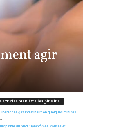
mment agir
s articles bien être les plus lus
 libérer des gaz intestinaux en quelques minutes
ws
uropathie du pied : symptômes, causes et