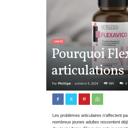
SANTÉ
Pourquoi Fle
articulations
Par
Phillipe
-
octobre 9, 2024
989
0
Les problèmes articulaires n’affectent 
nombreux jeunes adultes ressentent déjà