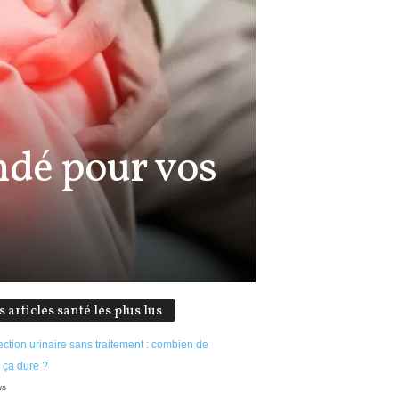
ndé pour vos
s articles santé les plus lus
ection urinaire sans traitement : combien de
 ça dure ?
ws