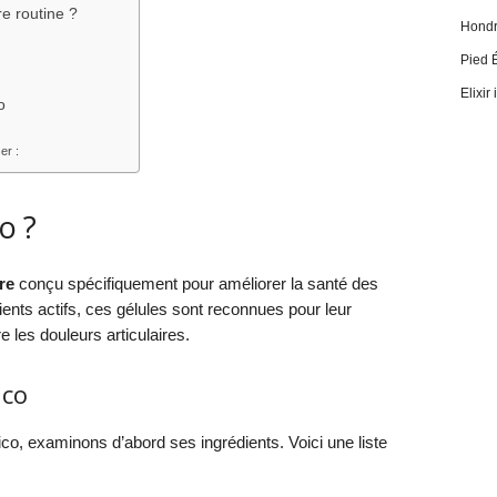
e routine ?
Hondro
Pied 
Elixir
o
er :
o ?
re
conçu spécifiquement pour améliorer la santé des
dients actifs, ces gélules sont reconnues pour leur
re les douleurs articulaires.
ico
co, examinons d’abord ses ingrédients. Voici une liste