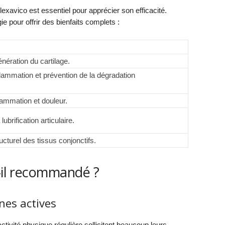
avico est essentiel pour apprécier son efficacité.
pour offrir des bienfaits complets :
nération du cartilage.
flammation et prévention de la dégradation
lammation et douleur.
lubrification articulaire.
cturel des tissus conjonctifs.
t-il recommandé ?
nes actives
ctivité physique régulière sollicitent beaucoup leurs