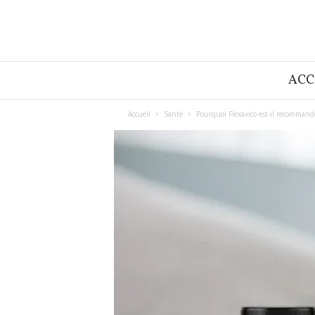
I
ACC
d
-
V
Accueil
Santé
Pourquoi Flexavico est-il recommandé
i
e