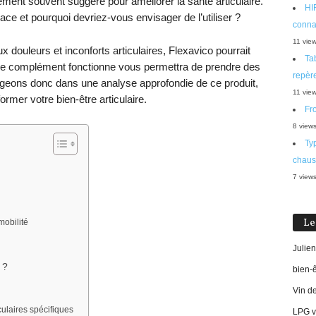
ment souvent suggéré pour améliorer la santé articulaire.
HIF
ace et pourquoi devriez-vous envisager de l’utiliser ?
connaî
11 vie
 douleurs et inconforts articulaires, Flexavico pourrait
Tab
e complément fonctionne vous permettra de prendre des
repère
ongeons donc dans une analyse approfondie de ce produit,
11 vie
rmer votre bien-être articulaire.
Fro
8 view
Typ
chaus
7 view
Le
 mobilité
Julien
 ?
bien-
Vin d
culaires spécifiques
LPG vi