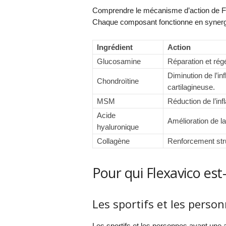
Comprendre le mécanisme d’action de Flex
Chaque composant fonctionne en synergie 
Ingrédient
Action
Glucosamine
Réparation et régé
Diminution de l’in
Chondroïtine
cartilagineuse.
MSM
Réduction de l’inf
Acide
Amélioration de la 
hyaluronique
Collagène
Renforcement stru
Pour qui Flexavico es
Les sportifs et les person
Les sportifs et les personnes ayant une a