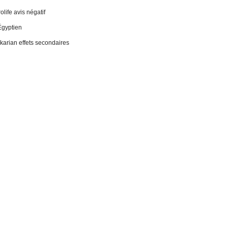
life avis négatif
Égyptien
 ikarian effets secondaires