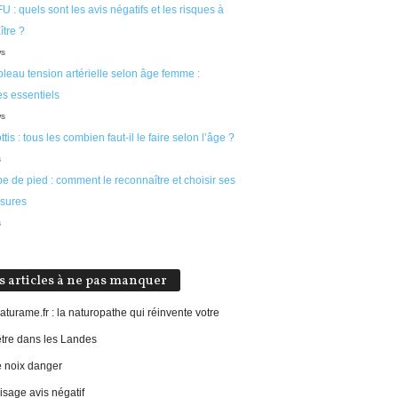
U : quels sont les avis négatifs et les risques à
tre ?
ws
leau tension artérielle selon âge femme :
s essentiels
ws
ttis : tous les combien faut-il le faire selon l’âge ?
s
e de pied : comment le reconnaître et choisir ses
sures
s
s articles à ne pas manquer
aturame.fr : la naturopathe qui réinvente votre
être dans les Landes
e noix danger
sage avis négatif