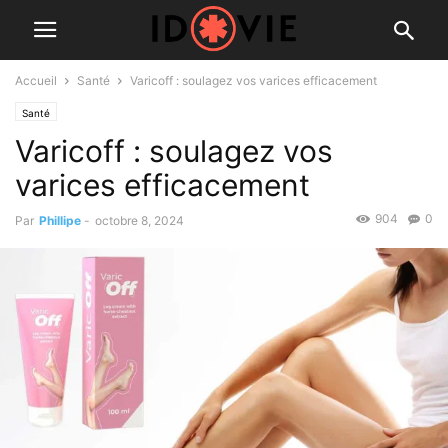
Accueil
Santé
Varicoff : soulagez vos varices efficacement
Santé
Varicoff : soulagez vos
varices efficacement
904
0
Par
Phillipe
-
octobre 8, 2024