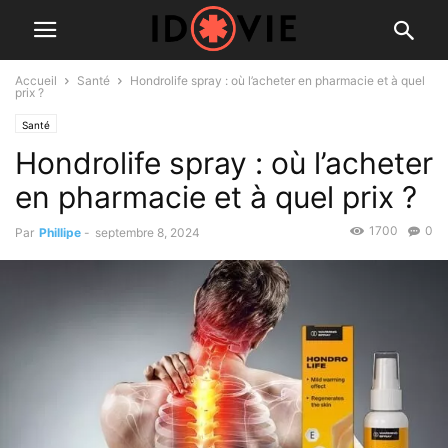
Accueil
Santé
Hondrolife spray : où l’acheter en pharmacie et à quel
prix ?
Santé
Hondrolife spray : où l’acheter
en pharmacie et à quel prix ?
1700
0
Par
Phillipe
-
septembre 8, 2024